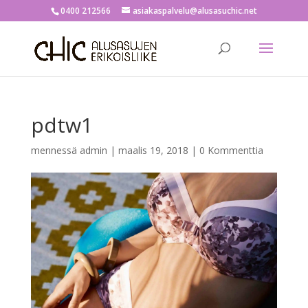
0400 212566
asiakaspalvelu@alusasuchic.net
pdtw1
mennessä
admin
|
maalis 19, 2018
|
0 Kommenttia