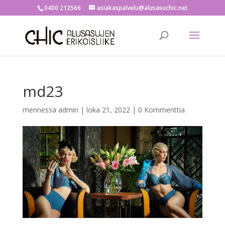
0400 212566
asiakaspalvelu@alusasuchic.net
md23
mennessä
admin
|
loka 21, 2022
|
0 Kommenttia