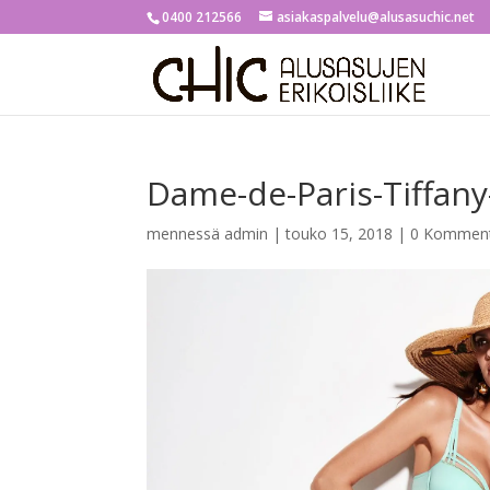
0400 212566
asiakaspalvelu@alusasuchic.net
Dame-de-Paris-Tiffany
mennessä
admin
|
touko 15, 2018
|
0 Komment