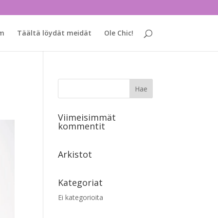
am
Täältä löydät meidät
Ole Chic!
Viimeisimmät
kommentit
Arkistot
Kategoriat
Ei kategorioita