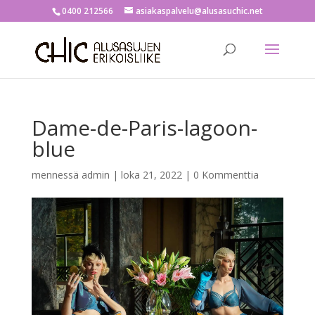
0400 212566
asiakaspalvelu@alusasuchic.net
Dame-de-Paris-lagoon-
blue
mennessä
admin
|
loka 21, 2022
|
0 Kommenttia