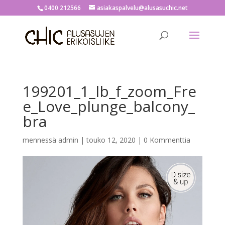
0400 212566
asiakaspalvelu@alusasuchic.net
199201_1_lb_f_zoom_Fre
e_Love_plunge_balcony_
bra
mennessä
admin
|
touko 12, 2020
|
0 Kommenttia